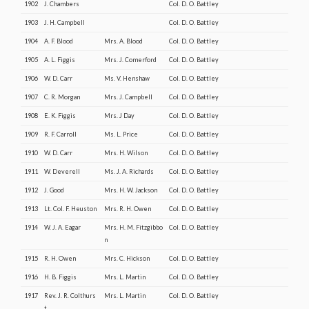
1902
J. Chambers
Col. D. O. Battley
1903
J. H. Campbell
Col. D. O. Battley
1904
A. F. Blood
Mrs. A. Blood
Col. D. O. Battley
1905
A. L. Figgis
Mrs. J. Comerford
Col. D. O. Battley
1906
W. D. Carr
Ms. V. Henshaw
Col. D. O. Battley
1907
C. R. Morgan
Mrs. J. Campbell
Col. D. O. Battley
1908
E. K. Figgis
Mrs. J Day
Col. D. O. Battley
1909
R. F. Carroll
Ms. L. Price
Col. D. O. Battley
1910
W. D. Carr
Mrs. H. Wilson
Col. D. O. Battley
1911
W. Deverell
Ms. J. A. Richards
Col. D. O. Battley
1912
J. Good
Mrs. H. W. Jackson
Col. D. O. Battley
1913
Lt. Col. F. Heuston
Mrs. R. H. Owen
Col. D. O. Battley
1914
W. J. A. Eagar
Mrs. H. M. Fitzgibbo
Col. D. O. Battley
n
1915
R. H. Owen
Mrs. C. Hickson
Col. D. O. Battley
1916
H. B. Figgis
Mrs. L. Martin
Col. D. O. Battley
1917
Rev. J. R. Colthurs
Mrs. L. Martin
Col. D. O. Battley
t