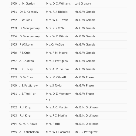
1950
J. M. Gordon
Mrs. D. O. Williams
Lord Glenavy
1951
Dr. B. Kennedy
Mrs. R. J. Nichols
Mr. G. W. Gamble
1952
J. W. Ross
Mrs. W. D. Hewat
Mr. G. W. Gamble
1953
D. Montgomery
Mrs. R. P. O’Neill
Mr. G. W. Gamble
1954
D. Montgomery
Mrs. W. C. Ritchie
Mr. G. W. Gamble
1955
F. W. Stone
Ms. O. McGee
Mr. G. W. Gamble
1956
F. T. Quin
Mrs. F. M. Moore
Mr. G. W. Gamble
1957
A. I. Ashton
Mrs. J. Pettigrew
Mr. G. W. Gamble
1958
E. G. Foley
Mrs. A. M. Bourke
Mr. G. W. Gamble
1959
D. McClean
Mrs. M. O’Neill
Mr. G. W. Frazer
1960
J. S. Pettigrew
Mrs. S. Taylor
Mr. G. W. Frazer
1961
J. S. Thuillier
Mrs. D. D Montgom
Mr. G. W. Frazer
ery
1962
R. J. King
Mrs. A. C. Martin
Mr. E. N. Dickinson
1963
R. J. King
Mrs. F. C. Martin
Mr. E. N. Dickinson
1964
G. M. H. Rowe
Mrs. P. Hill
Mr. E. N. Dickinson
1965
A. D. Nicholson
Mrs. W. I. Hanrahan
Mr. J. S. Pettigrew