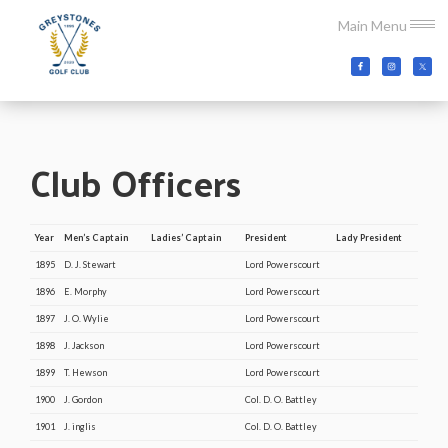
Skip
Skip
Main Menu
to
to
main
footer
Greystones
Co.Wicklow,
content
Golf
Ireland
Club
Club Officers
Year
Men’s Captain
Ladies’ Captain
President
Lady President
1895
D. J. Stewart
Lord Powerscourt
1896
E. Morphy
Lord Powerscourt
1897
J. O. Wylie
Lord Powerscourt
1898
J. Jackson
Lord Powerscourt
1899
T. Hewson
Lord Powerscourt
1900
J. Gordon
Col. D. O. Battley
1901
J. inglis
Col. D. O. Battley