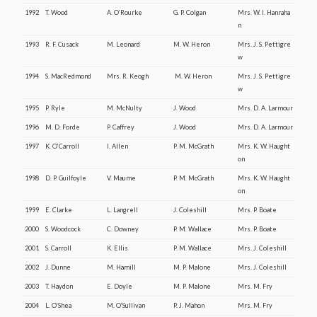
1992
T. Wood
A. O’Rourke
G. P. Colgan
Mrs. W. I. Hanraha
n
1993
R. F. Cusack
M. Leonard
M. W. Heron
Mrs. J. S. Pettigre
w
1994
S. MacRedmond
Mrs. R. Keogh
M. W. Heron
Mrs. J. S. Pettigre
w
1995
P. Ryle
M. McNulty
J. Wood
Mrs. D. A. Larmour
1996
M. D. Forde
P. Caffrey
J. Wood
Mrs. D. A. Larmour
1997
K. O’Carroll
I. Allen
P. M. McGrath
Mrs. K. W. Haught
on
1998
D. P. Guilfoyle
V. Maume
P. M. McGrath
Mrs. K. W. Haught
on
1999
E. Clarke
L. Langrell
J. Coleshill
Mrs. P. Boate
2000
S. Woodcock
C. Downey
P. M. Wallace
Mrs. P. Boate
2001
S. Carroll
K. Ellis
P. M. Wallace
Mrs. J. Coleshill
2002
J. Dunne
M. Hamill
M. P. Malone
Mrs. J. Coleshill
2003
T. Haydon
E. Doyle
M. P. Malone
Mrs. M. Fry
2004
L. O’Shea
M. O’Sullivan
P. J. Mahon
Mrs. M. Fry