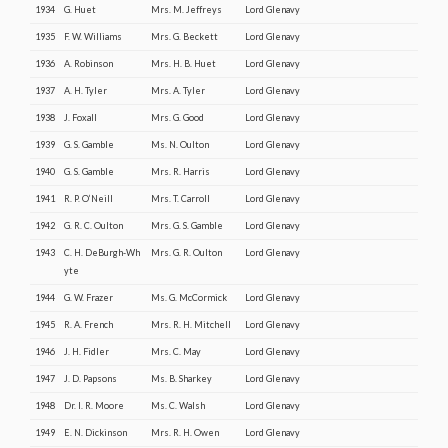
1934
G. Huet
Mrs. M. Jeffreys
Lord Glenavy
1935
F. W. Williams
Mrs. G. Beckett
Lord Glenavy
1936
A. Robinson
Mrs. H. B. Huet
Lord Glenavy
1937
A. H. Tyler
Mrs. A. Tyler
Lord Glenavy
1938
J. Foxall
Mrs. G. Good
Lord Glenavy
1939
G. S. Gamble
Ms. N. Oulton
Lord Glenavy
1940
G. S. Gamble
Mrs. R. Harris
Lord Glenavy
1941
R. P. O’Neill
Mrs. T. Carroll
Lord Glenavy
1942
G. R. C. Oulton
Mrs. G. S. Gamble
Lord Glenavy
1943
C. H. DeBurgh-Wh
Mrs. G. R. Oulton
Lord Glenavy
yte
1944
G. W. Frazer
Ms. G. McCormick
Lord Glenavy
1945
R. A. French
Mrs. R. H. Mitchell
Lord Glenavy
1946
J. H. Fidler
Mrs. C. May
Lord Glenavy
1947
J. D. Papsons
Ms. B. Sharkey
Lord Glenavy
1948
Dr. I. R. Moore
Ms. C. Walsh
Lord Glenavy
1949
E. N. Dickinson
Mrs. R. H. Owen
Lord Glenavy