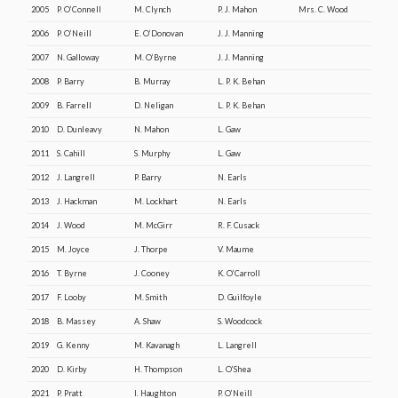
2005
P. O’Connell
M. Clynch
P. J. Mahon
Mrs. C. Wood
2006
P. O’Neill
E. O’Donovan
J. J. Manning
2007
N. Galloway
M. O’Byrne
J. J. Manning
2008
P. Barry
B. Murray
L. P. K. Behan
2009
B. Farrell
D. Neligan
L. P. K. Behan
2010
D. Dunleavy
N. Mahon
L. Gaw
2011
S. Cahill
S. Murphy
L. Gaw
2012
J. Langrell
P. Barry
N. Earls
2013
J. Hackman
M. Lockhart
N. Earls
2014
J. Wood
M. McGirr
R. F. Cusack
2015
M. Joyce
J. Thorpe
V. Maume
2016
T. Byrne
J. Cooney
K. O’Carroll
2017
F. Looby
M. Smith
D. Guilfoyle
2018
B. Massey
A. Shaw
S. Woodcock
2019
G. Kenny
M. Kavanagh
L. Langrell
2020
D. Kirby
H. Thompson
L. O’Shea
2021
P. Pratt
I. Haughton
P. O’Neill