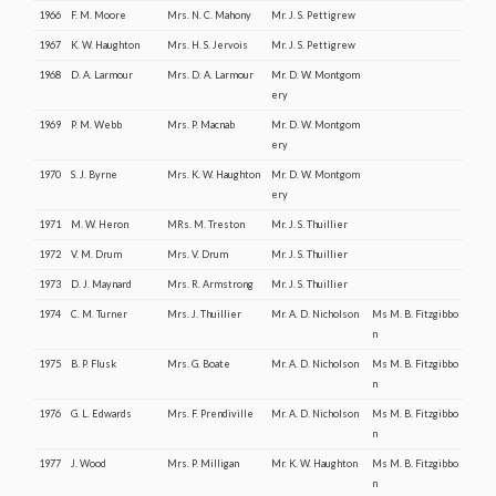
1966
F. M. Moore
Mrs. N. C. Mahony
Mr. J. S. Pettigrew
1967
K. W. Haughton
Mrs. H. S. Jervois
Mr. J. S. Pettigrew
1968
D. A. Larmour
Mrs. D. A. Larmour
Mr. D. W. Montgom
ery
1969
P. M. Webb
Mrs. P. Macnab
Mr. D. W. Montgom
ery
1970
S. J. Byrne
Mrs. K. W. Haughton
Mr. D. W. Montgom
ery
1971
M. W. Heron
MRs. M. Treston
Mr. J. S. Thuillier
1972
V. M. Drum
Mrs. V. Drum
Mr. J. S. Thuillier
1973
D. J. Maynard
Mrs. R. Armstrong
Mr. J. S. Thuillier
1974
C. M. Turner
Mrs. J. Thuillier
Mr. A. D. Nicholson
Ms M. B. Fitzgibbo
n
1975
B. P. Flusk
Mrs. G. Boate
Mr. A. D. Nicholson
Ms M. B. Fitzgibbo
n
1976
G. L. Edwards
Mrs. F. Prendiville
Mr. A. D. Nicholson
Ms M. B. Fitzgibbo
n
1977
J. Wood
Mrs. P. Milligan
Mr. K. W. Haughton
Ms M. B. Fitzgibbo
n