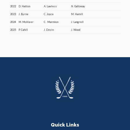
2022
D. Hatton
A. Lawless
N. Galloway
2023
J. Byrne
C. Joyce
M. Hamill
2024
M. McAleer
C. Marmion
J. Langrell
2025
P. Cahill
J. Devin
J. Wood
Footer
Quick Links