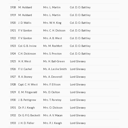
1918
M. Hubbard
Mrs. L. Martin
Col. D. O. Battley
1919
M. Hubbard
Mrs. L. Martin
Col. D. O. Battley
1920
J. D. Wallis
Mrs. W. H. King
Col. D. O. Battley
1921
F. V. Gordon
Mrs. C. H. Dickson
Col. D. O. Battley
1922
F. V. Gordon
Mrs. A. B. West
Col. D. O. Battley
1923
Col. G. B. Irvine
Ms. M. Rochfort
Col. D. O. Battley
1924
C.H. Dickinson
Mrs. S. Preston
Col. D. O. Battley
1925
H. K. West
Ms. H. Ball-Green
Lord Glenavy
1926
F. U. Cashel
Ms. A. Leslie Smith
Lord Glenavy
1927
R. A. Stoney
Ms. A. Deveroll
Lord Glenavy
1928
Capt. C. H. West
Mrs. F. Ellison
Lord Glenavy
1929
E. M. Fitzgerald
Ms. D. Oulton
Lord Glenavy
1930
J. B. Pettigrew
Mrs. T. Puretoy
Lord Glenavy
1931
Dr. P. J. Keogh
Mrs. O. Dickson
Lord Glenavy
1932
Dr. G. P. G. Beckett
Mrs. A. V. Macan
Lord Glenavy
1933
J. H. D. Fidler
Mrs. P. J. Keogh
Lord Glenavy