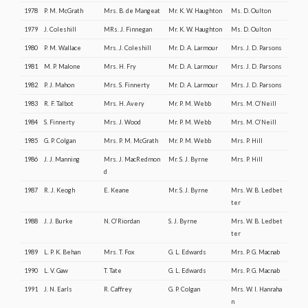
1978
P. M. McGrath
Mrs. B. de Mangeat
Mr. K. W. Haughton
Ms. D. Oulton
1979
J. Coleshill
MRs. J. Finnegan
Mr. K. W. Haughton
Ms. D. Oulton
1980
P. M. Wallace
Mrs. J. Coleshill
Mr. D. A. Larmour
Mrs. J. D. Parsons
1981
M. P. Malone
Mrs. H. Fry
Mr. D. A. Larmour
Mrs. J. D. Parsons
1982
P. J. Mahon
Mrs. S. Finnerty
Mr. D. A. Larmour
Mrs. J. D. Parsons
1983
R. F. Talbot
Mrs. H. Avery
Mr. P. M. Webb
Mrs. M. O’Neill
1984
S. Finnerty
Mrs. J. Wood
Mr. P. M. Webb
Mrs. M. O’Neill
1985
G. P. Colgan
Mrs. P. M. McGrath
Mr. P. M. Webb
Mrs. P. Hill
1986
J. J. Manning
Mrs. J. MacRedmon
Mr. S. J. Byrne
Mrs. P. Hill
d
1987
R. J. Keogh
E. Keane
Mr. S. J. Byrne
Mrs. W. B. Ledbet
ter
1988
J. J. Burke
N. O’Riordan
S. J. Byrne
Mrs. W. B. Ledbet
ter
1989
L. P. K. Behan
Mrs. T. Fox
G. L. Edwards
Mrs. P. G. Macnab
1990
L. V. Gaw
T. Tate
G. L. Edwards
Mrs. P. G. Macnab
1991
J. N. Earls
R. Caffrey
G. P. Colgan
Mrs. W. I. Hanraha
n